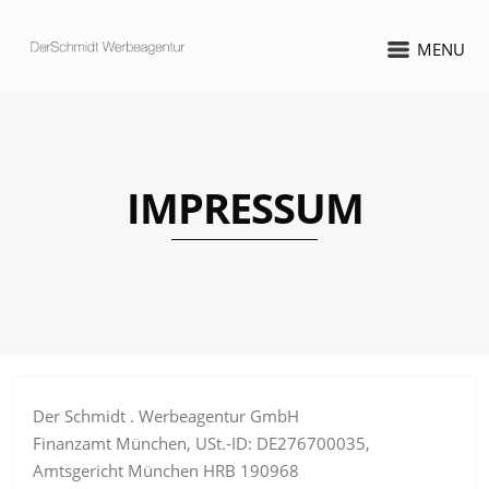
MENU
IMPRESSUM
Der Schmidt . Werbeagentur GmbH
Finanzamt München, USt.-ID: DE276700035,
Amtsgericht München HRB 190968